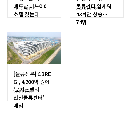
베트남 하노이에
물류센터 앞세워
2020.08.12
2020.08.04
호텔 짓는다
48계단 상승…
74위
[물류신문] CBRE
GI, 4,200억 원에
‘로지스밸리
2019.05.09
안산물류센터’
매입