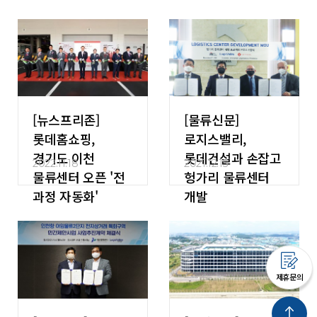
[뉴스프리존]
[물류신문]
롯데홈쇼핑,
로지스밸리,
경기도 이천
롯데건설과 손잡고
2022.11.18
2021.12.15
물류센터 오픈 '전
헝가리 물류센터
과정 자동화'
개발
제휴문의