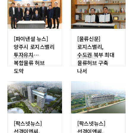
[파이낸셜 뉴스]
[물류신문]
양주시 로지스밸리
로지스밸리,
투자유치…
수도권 북부 최대
2020.01.31
2020.01.31
복합물류 허브
물류허브 구축
도약
나서
[팍스넷뉴스]
[팍스넷뉴스]
선경이엔씨,
선경이앤씨,