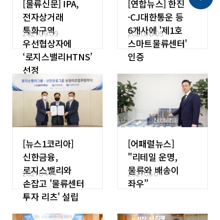
[물류신문] IPA,
[연합뉴스] 한진
전자상거래
·CJ대한통운 등
특화구역
6개사에 '제1호
2021.09.09
2021.08.05
우선협상자에
스마트물류센터'
‘로지스밸리HTNS’
인증
선정
[뉴스1코리아]
[어패럴뉴스]
신한금융,
"리테일 운명,
로지스밸리와
물류와 배송이
2021.04.14
2021.03.04
손잡고 '물류센터
좌우”
투자 리츠' 설립