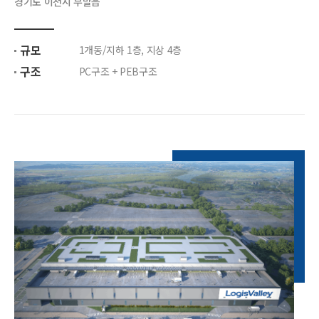
경기도 이천시 부발읍
규모
1개동/지하 1층, 지상 4층
구조
PC구조 + PEB구조