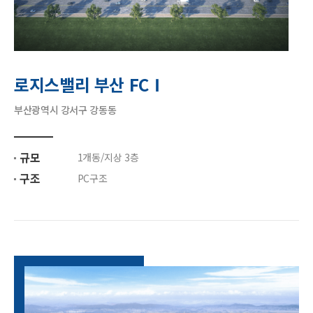
로지스밸리 부산 FCⅠ
부산광역시 강서구 강동동
규모
1개동/지상 3층
구조
PC구조