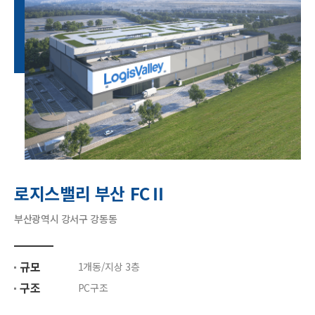
로지스밸리 부산 FCⅡ
부산광역시 강서구 강동동
규모
1개동/지상 3층
구조
PC구조