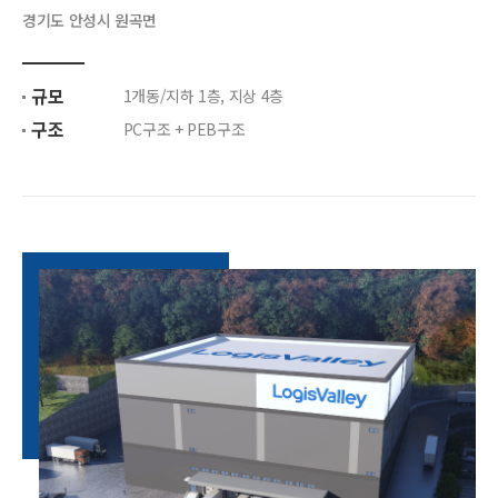
경기도 안성시 원곡면
규모
1개동/지하 1층, 지상 4층
구조
PC구조 + PEB구조