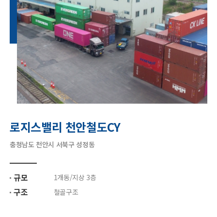
로지스밸리 천안철도CY
충청남도 천안시 서북구 성정동
규모
1개동/지상 3층
구조
철골구조