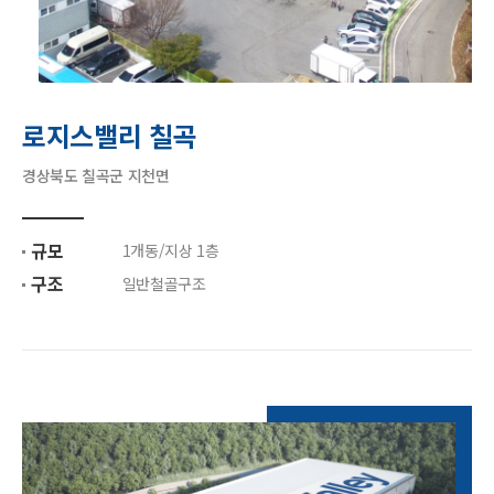
로지스밸리 칠곡
경상북도 칠곡군 지천면
규모
1개동/지상 1층
구조
일반철골구조