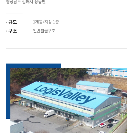
경상남도 김해시 상동면
규모
1개동/지상 1층
구조
일반철골구조