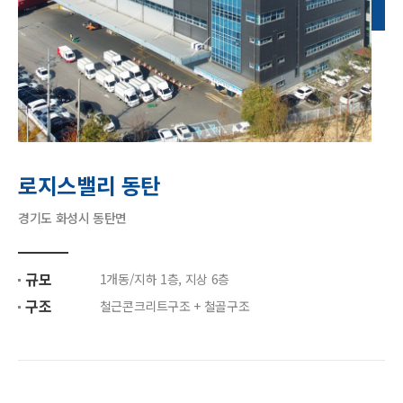
로지스밸리 동탄
경기도 화성시 동탄면
규모
1개동/지하 1층, 지상 6층
구조
철근콘크리트구조 + 철골구조