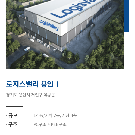
로지스밸리 용인Ⅰ
경기도 용인시 처인구 유방동
규모
1개동/지하 2층, 지상 4층
구조
PC구조 + PEB구조