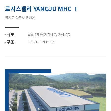
로지스밸리 YANGJU MHC Ⅰ
경기도 양주시 은현면
규모
규모 1개동/지하 1층, 지상 4층
구조
PC구조 + PEB구조