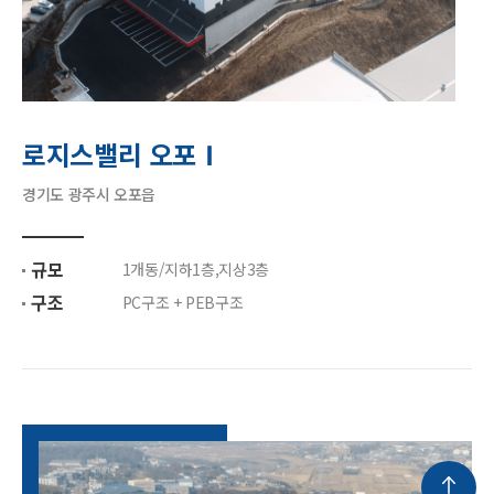
로지스밸리 오포Ⅰ
경기도 광주시 오포읍
규모
1개동/지하1층,지상3층
구조
PC구조 + PEB구조